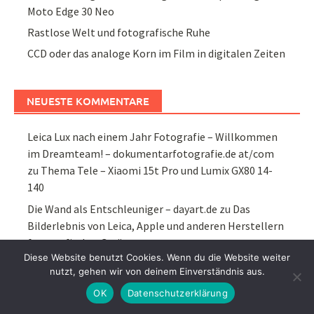
Moto Edge 30 Neo
Rastlose Welt und fotografische Ruhe
CCD oder das analoge Korn im Film in digitalen Zeiten
NEUESTE KOMMENTARE
Leica Lux nach einem Jahr Fotografie – Willkommen
im Dreamteam! – dokumentarfotografie.de at/com
zu
Thema Tele – Xiaomi 15t Pro und Lumix GX80 14-
140
Die Wand als Entschleuniger – dayart.de
zu
Das
Bilderlebnis von Leica, Apple und anderen Herstellern
fotografischer Geräte
Diese Website benutzt Cookies. Wenn du die Website weiter
MFT oder die gute Zeit ist nicht vorbei – dayart.de
zu
nutzt, gehen wir von deinem Einverständnis aus.
MFT oder mittendrin statt schon vorbei
OK
Datenschutzerklärung
Xiaomi 15t Pro und Lumix GX80 14-140 – lenstrip.de