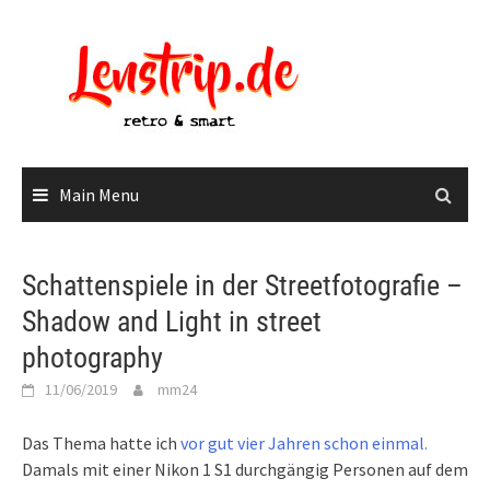
Skip
to
content
Main Menu
Schattenspiele in der Streetfotografie –
Shadow and Light in street
photography
11/06/2019
mm24
Das Thema hatte ich
vor gut vier Jahren schon einmal.
Damals mit einer Nikon 1 S1 durchgängig Personen auf dem