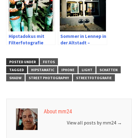
Hipstadokus mit
Sommer in Lennep in
Filterfotografie
der Altstadt –
Impressionen mit
Hipstamatic und
Iphone 6s
POSTED UNDER
FOTOS
TAGGED
HIPSTAMATIC
IPHONE
LIGHT
SCHATTEN
SHADW
STREET PHOTOGRAPHY
STREETFOTOGRAFIE
About mm24
View all posts by mm24
→