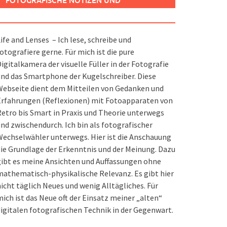
FOTOGRAFISCHE NOTIZEN UND
SPIELEREIEN
ife and Lenses – Ich lese, schreibe und
otografiere gerne. Für mich ist die pure
igitalkamera der visuelle Füller in der Fotografie
nd das Smartphone der Kugelschreiber. Diese
ebseite dient dem Mitteilen von Gedanken und
Erfahrungen (Reflexionen) mit Fotoapparaten von
etro bis Smart in Praxis und Theorie unterwegs
nd zwischendurch. Ich bin als fotografischer
echselwähler unterwegs. Hier ist die Anschauung
ie Grundlage der Erkenntnis und der Meinung. Dazu
ibt es meine Ansichten und Auffassungen ohne
athematisch-physikalische Relevanz. Es gibt hier
icht täglich Neues und wenig Alltägliches. Für
ich ist das Neue oft der Einsatz meiner „alten“
igitalen fotografischen Technik in der Gegenwart.