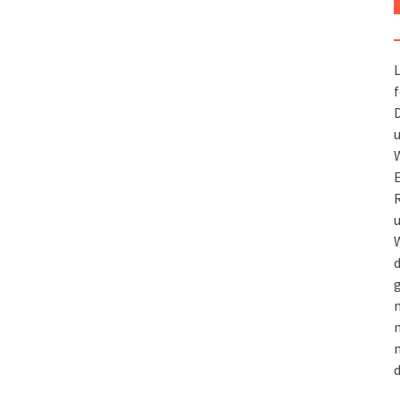
L
f
D
u
W
R
u
W
d
g
m
n
m
d