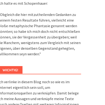
ch halte es mit Schopenhauer:
Obgleich die hier mitzutheilenden Gedanken zu
einem festen Resultate führen, vielleicht eine
bloße metaphysische Phantasie genannt werden
önnten; so habe ich mich doch nicht entschließen
önnen, sie der Vergessenheit zu übergeben; weil
ie Manchem, wenigstens zum Vergleich mit seinen
eigenen, über denselben Gegenstand gehegten,
willkommen seyn werden.”
WICHTIG!
ch verlinke in diesem Blog noch so wie es im
nternet eigentlich sein soll, um
nformationsquellen zu verknüpfen. Damit belege
ch meine Aussagen und verknüpfe meine Texte
urch andere Quellen mit weiteren Informationen.