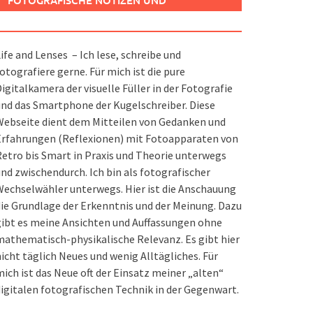
FOTOGRAFISCHE NOTIZEN UND
SPIELEREIEN
ife and Lenses – Ich lese, schreibe und
otografiere gerne. Für mich ist die pure
igitalkamera der visuelle Füller in der Fotografie
nd das Smartphone der Kugelschreiber. Diese
ebseite dient dem Mitteilen von Gedanken und
Erfahrungen (Reflexionen) mit Fotoapparaten von
etro bis Smart in Praxis und Theorie unterwegs
nd zwischendurch. Ich bin als fotografischer
echselwähler unterwegs. Hier ist die Anschauung
ie Grundlage der Erkenntnis und der Meinung. Dazu
ibt es meine Ansichten und Auffassungen ohne
athematisch-physikalische Relevanz. Es gibt hier
icht täglich Neues und wenig Alltägliches. Für
ich ist das Neue oft der Einsatz meiner „alten“
igitalen fotografischen Technik in der Gegenwart.