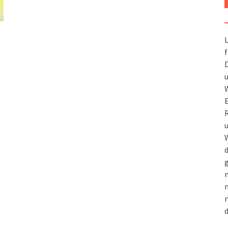
L
f
D
u
W
R
u
W
d
g
m
n
m
d