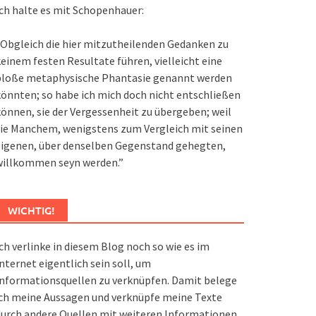
ch halte es mit Schopenhauer:
Obgleich die hier mitzutheilenden Gedanken zu
einem festen Resultate führen, vielleicht eine
bloße metaphysische Phantasie genannt werden
önnten; so habe ich mich doch nicht entschließen
önnen, sie der Vergessenheit zu übergeben; weil
ie Manchem, wenigstens zum Vergleich mit seinen
eigenen, über denselben Gegenstand gehegten,
willkommen seyn werden.”
WICHTIG!
ch verlinke in diesem Blog noch so wie es im
nternet eigentlich sein soll, um
nformationsquellen zu verknüpfen. Damit belege
ch meine Aussagen und verknüpfe meine Texte
urch andere Quellen mit weiteren Informationen.