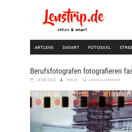
Skip
to
content
ARTLENS
DAYART
FOTOSXXL
STRE
Berufsfotografen fotografieren fa
18/08/2023
mm24
Leave a comment