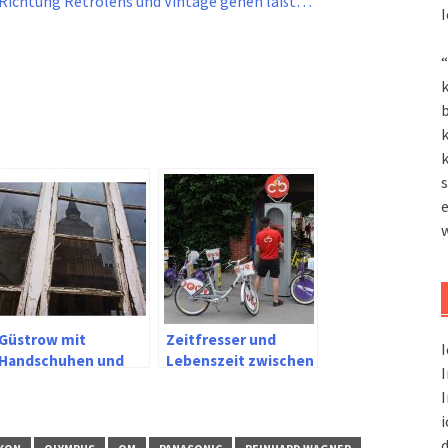
 Richtung Retrolens und Vintage gehen läßt…
I
“
k
k
k
s
Güstrow mit
Zeitfresser und
I
Handschuhen und
Lebenszeit zwischen
I
dem Sony Xperia Z5
Smartphone und
I
und X Compact
Software
i
d