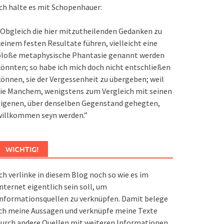
ch halte es mit Schopenhauer:
Obgleich die hier mitzutheilenden Gedanken zu
einem festen Resultate führen, vielleicht eine
bloße metaphysische Phantasie genannt werden
önnten; so habe ich mich doch nicht entschließen
önnen, sie der Vergessenheit zu übergeben; weil
ie Manchem, wenigstens zum Vergleich mit seinen
eigenen, über denselben Gegenstand gehegten,
willkommen seyn werden.”
WICHTIG!
ch verlinke in diesem Blog noch so wie es im
nternet eigentlich sein soll, um
nformationsquellen zu verknüpfen. Damit belege
ch meine Aussagen und verknüpfe meine Texte
urch andere Quellen mit weiteren Informationen.