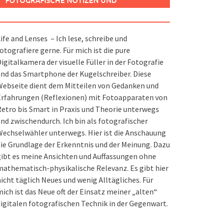
FOTOGRAFISCHE NOTIZEN UND
SPIELEREIEN
ife and Lenses – Ich lese, schreibe und
otografiere gerne. Für mich ist die pure
igitalkamera der visuelle Füller in der Fotografie
nd das Smartphone der Kugelschreiber. Diese
ebseite dient dem Mitteilen von Gedanken und
Erfahrungen (Reflexionen) mit Fotoapparaten von
etro bis Smart in Praxis und Theorie unterwegs
nd zwischendurch. Ich bin als fotografischer
echselwähler unterwegs. Hier ist die Anschauung
ie Grundlage der Erkenntnis und der Meinung. Dazu
ibt es meine Ansichten und Auffassungen ohne
athematisch-physikalische Relevanz. Es gibt hier
icht täglich Neues und wenig Alltägliches. Für
ich ist das Neue oft der Einsatz meiner „alten“
igitalen fotografischen Technik in der Gegenwart.