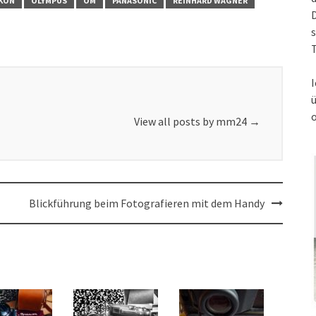
KON
OLYMPUS
OM
PANASONIC
REINHARD WAGNER
s
T
I
View all posts by mm24
→
Blickführung beim Fotografieren mit dem Handy