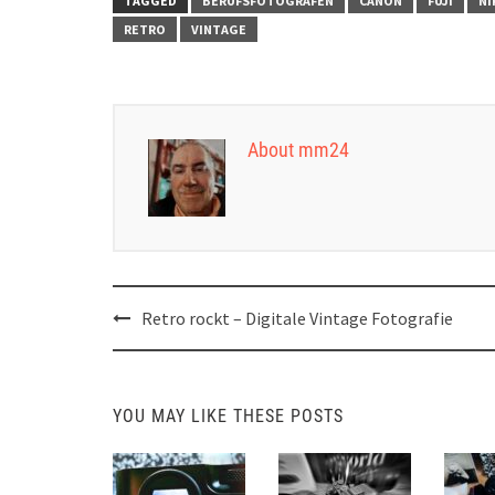
TAGGED
BERUFSFOTOGRAFEN
CANON
FUJI
NI
RETRO
VINTAGE
About mm24
Post
Retro rockt – Digitale Vintage Fotografie
navigation
YOU MAY LIKE THESE POSTS