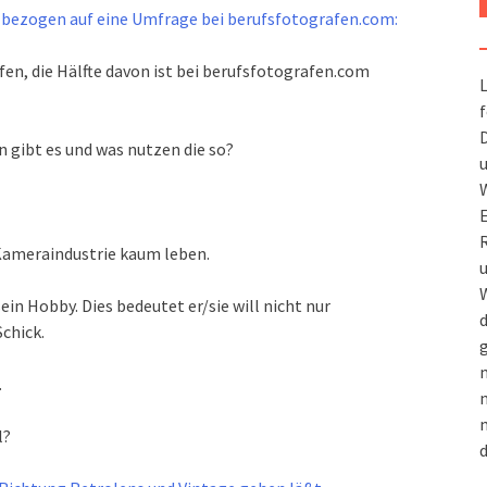
ezogen auf eine Umfrage bei berufsfotografen.com:
fen, die Hälfte davon ist bei berufsfotografen.com
L
f
D
n gibt es und was nutzen die so?
u
W
R
Kameraindustrie kaum leben.
u
W
ein Hobby. Dies bedeutet er/sie will nicht nur
d
chick.
g
m
.
n
m
l?
d