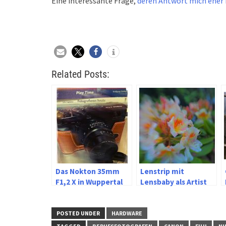
Eine interessante Frage,
deren Antwort mich eher
Related Posts:
Das Nokton 35mm
Lenstrip mit
F1,2 X in Wuppertal
Lensbaby als Artist
to go
POSTED UNDER
HARDWARE