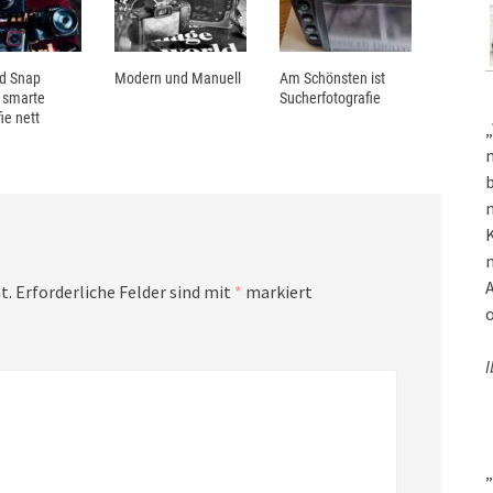
nd Snap
Modern und Manuell
Am Schönsten ist
 smarte
Sucherfotografie
ie nett
„
m
b
m
K
m
A
t.
Erforderliche Felder sind mit
*
markiert
o
I
„