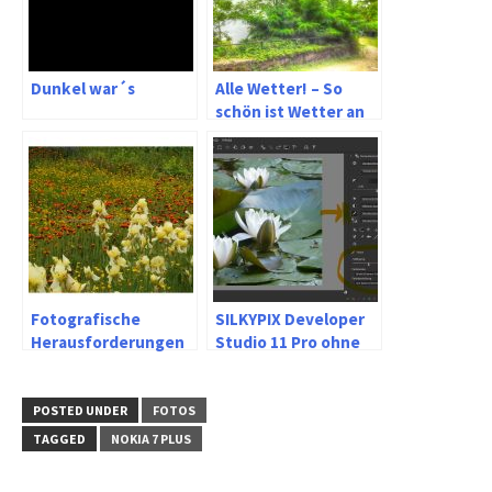
Dunkel war´s
Alle Wetter! – So
schön ist Wetter an
der Ruhr
Fotografische
SILKYPIX Developer
Herausforderungen
Studio 11 Pro ohne
im Garten
Test in der Praxis
POSTED UNDER
FOTOS
TAGGED
NOKIA 7 PLUS