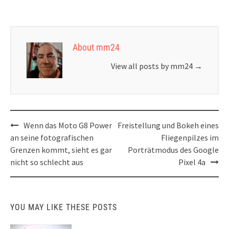
About mm24
View all posts by mm24
→
Post
Wenn das Moto G8 Power
Freistellung und Bokeh eines
navigation
an seine fotografischen
Fliegenpilzes im
Grenzen kommt, sieht es gar
Porträtmodus des Google
nicht so schlecht aus
Pixel 4a
YOU MAY LIKE THESE POSTS