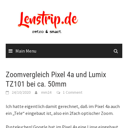
Skip
to
content
Main Menu
Zoomvergleich Pixel 4a und Lumix
TZ101 bei ca. 50mm
24/10/2020
mm24
1 Comment
Ich hatte eigentlich damit gerechnet, daß im Pixel 4a auch
ein „Tele“ eingebaut ist, also ein 2fach optischer Zoom.
Pustekuchen! Google hat im Pixel 4a eine Linse eingebaut,