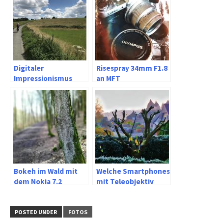
Digitaler
Risespray 34mm F1.8
Impressionismus
an MFT
Bokeh im Wald mit
Welche Smartphones
dem Nokia 7.2
mit Teleobjektiv
können RAW Dateien
abspeichern?
POSTED UNDER
FOTOS