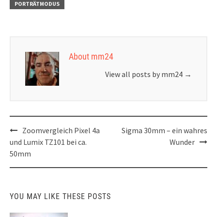
PORTRÄTMODUS
About mm24
View all posts by mm24
→
Post
Zoomvergleich Pixel 4a
Sigma 30mm – ein wahres
navigation
und Lumix TZ101 bei ca.
Wunder
50mm
YOU MAY LIKE THESE POSTS