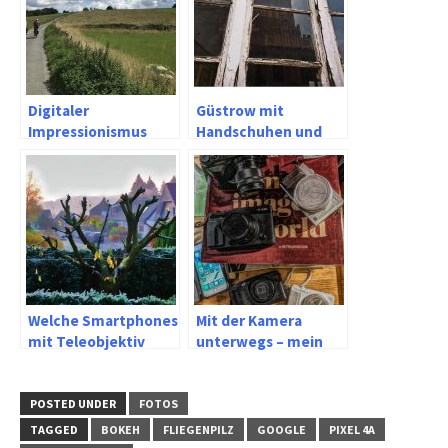
Digitaler
Güstrow mit
Impressionismus
Handschuhen und
dem Sony Xperia Z5
und X Compact
Welche Smartphones
Mit der Kamera
mit Teleobjektiv
unterwegs – mein
können RAW Dateien
optischer
abspeichern?
Zauberkasten
POSTED UNDER
FOTOS
TAGGED
BOKEH
FLIEGENPILZ
GOOGLE
PIXEL 4A