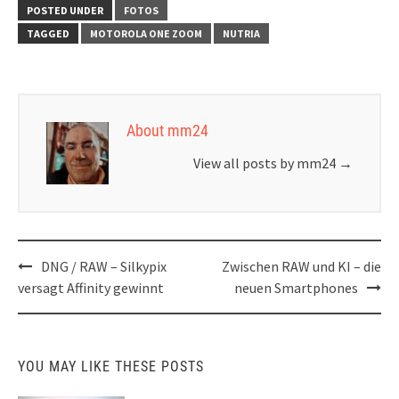
POSTED UNDER
FOTOS
TAGGED
MOTOROLA ONE ZOOM
NUTRIA
About mm24
View all posts by mm24
→
Post
DNG / RAW – Silkypix
Zwischen RAW und KI – die
navigation
versagt Affinity gewinnt
neuen Smartphones
YOU MAY LIKE THESE POSTS