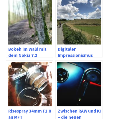
Bokeh im Wald mit
Digitaler
dem Nokia 7.2
Impressionismus
Risespray 34mm F1.8
Zwischen RAW und KI
an MFT
– die neuen
Smartphones