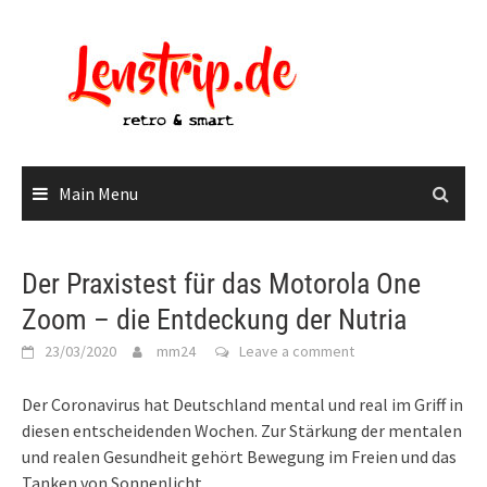
Skip
to
content
Main Menu
Der Praxistest für das Motorola One
Zoom – die Entdeckung der Nutria
23/03/2020
mm24
Leave a comment
Der Coronavirus hat Deutschland mental und real im Griff in
diesen entscheidenden Wochen. Zur Stärkung der mentalen
und realen Gesundheit gehört Bewegung im Freien und das
Tanken von Sonnenlicht.