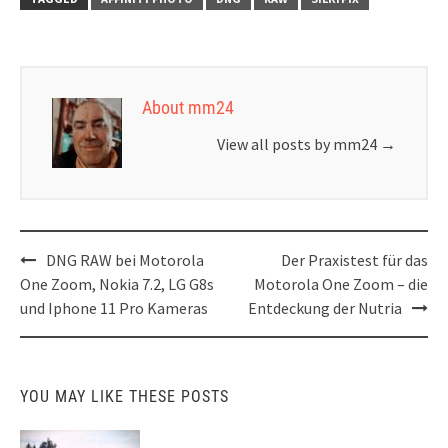
About mm24
View all posts by mm24
→
Post
DNG RAW bei Motorola
Der Praxistest für das
navigation
One Zoom, Nokia 7.2, LG G8s
Motorola One Zoom – die
und Iphone 11 Pro Kameras
Entdeckung der Nutria
YOU MAY LIKE THESE POSTS