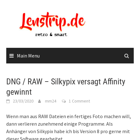
Skip
to
content
Main Menu
DNG / RAW – Silkypix versagt Affinity
gewinnt
23/03/2020
mm24
1 Comment
Wenn man aus RAW Dateien ein fertiges Foto machen will,
dann verlieren zunehmend einige Programme. Als
Anhänger von Silkypix habe ich bis Version 8 pro gerne mit
dieser Software gearbeitet.