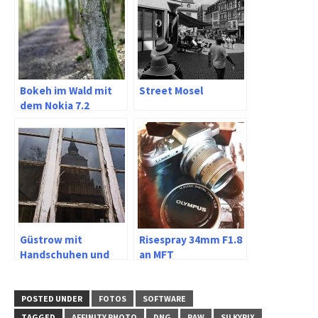
Bokeh im Wald mit
Street Mosel
dem Nokia 7.2
Güstrow mit
Risespray 34mm F1.8
Handschuhen und
an MFT
dem Sony Xperia Z5
und X Compact
POSTED UNDER
FOTOS
SOFTWARE
TAGGED
AFFINITY PHOTO
DNG
RAW
SILKYPIX