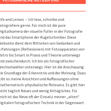
FOTOGRAFISCHE NOTIZEN UND
SPIELEREIEN
ife and Lenses – Ich lese, schreibe und
otografiere gerne. Für mich ist die pure
igitalkamera der visuelle Füller in der Fotografie
nd das Smartphone der Kugelschreiber. Diese
ebseite dient dem Mitteilen von Gedanken und
Erfahrungen (Reflexionen) mit Fotoapparaten von
etro bis Smart in Praxis und Theorie unterwegs
nd zwischendurch. Ich bin als fotografischer
echselwähler unterwegs. Hier ist die Anschauung
ie Grundlage der Erkenntnis und der Meinung. Dazu
ibt es meine Ansichten und Auffassungen ohne
athematisch-physikalische Relevanz. Es gibt hier
icht täglich Neues und wenig Alltägliches. Für
ich ist das Neue oft der Einsatz meiner „alten“
igitalen fotografischen Technik in der Gegenwart.