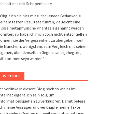
ch halte es mit Schopenhauer:
Obgleich die hier mitzutheilenden Gedanken zu
einem festen Resultate führen, vielleicht eine
bloße metaphysische Phantasie genannt werden
önnten; so habe ich mich doch nicht entschließen
önnen, sie der Vergessenheit zu übergeben; weil
ie Manchem, wenigstens zum Vergleich mit seinen
eigenen, über denselben Gegenstand gehegten,
willkommen seyn werden.”
WICHTIG!
ch verlinke in diesem Blog noch so wie es im
nternet eigentlich sein soll, um
nformationsquellen zu verknüpfen. Damit belege
ch meine Aussagen und verknüpfe meine Texte
urch andere Quellen mit weiteren Informationen.