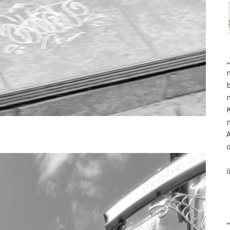
„
m
b
m
K
m
A
o
I
„