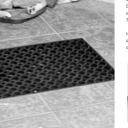
s
T
I