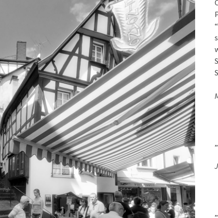
O
P
“
s
w
S
S
„
J
„