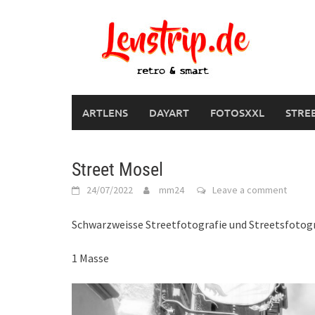
Skip
to
content
ARTLENS
DAYART
FOTOSXXL
STRE
Street Mosel
24/07/2022
mm24
Leave a comment
Schwarzweisse Streetfotografie und Streetsfotogr
1 Masse