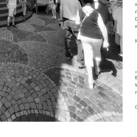
v
D
w
M
„
B
V
G