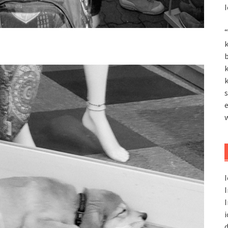
I
“
k
k
k
s
I
I
I
i
d