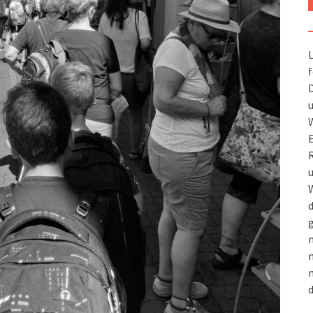
L
f
D
u
W
R
u
W
d
g
m
n
m
d