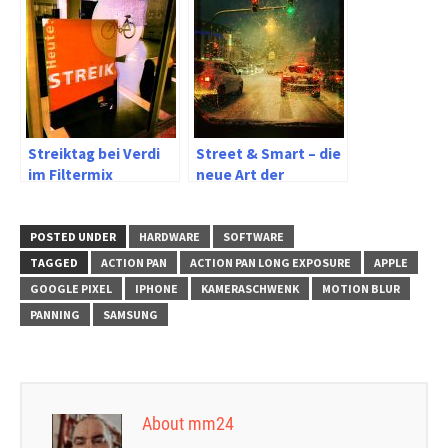
Google Pixel 7
Streiktag bei Verdi
Street & Smart – die
im Filtermix
neue Art der
Streetfotografie
POSTED UNDER
HARDWARE
SOFTWARE
TAGGED
ACTION PAN
ACTION PAN LONG EXPOSURE
APPLE
GOOGLE PIXEL
IPHONE
KAMERASCHWENK
MOTION BLUR
PANNING
SAMSUNG
About mm24