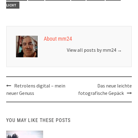
LICHT
About mm24
View all posts by mm24
→
Post
Retrolens digital – mein
Das neue leichte
navigation
neuer Genuss
fotografische Gepäck
YOU MAY LIKE THESE POSTS