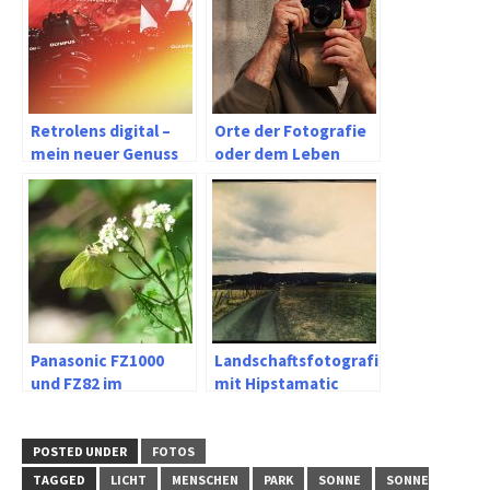
Retrolens digital –
Orte der Fotografie
mein neuer Genuss
oder dem Leben
immer wieder eine
Orientierung geben
Panasonic FZ1000
Landschaftsfotografie
und FZ82 im
mit Hipstamatic
Vergleich
POSTED UNDER
FOTOS
TAGGED
LICHT
MENSCHEN
PARK
SONNE
SONNE