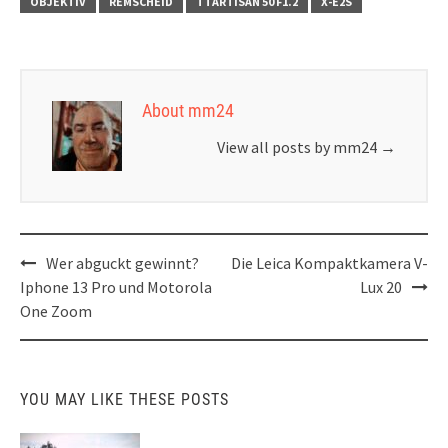
OBJEKTIV
REMSCHEID
TTARTISAN 50 F1.2
X-E2S
About mm24
View all posts by mm24
→
Post
Wer abguckt gewinnt?
Die Leica Kompaktkamera V-
navigation
Iphone 13 Pro und Motorola
Lux 20
One Zoom
YOU MAY LIKE THESE POSTS