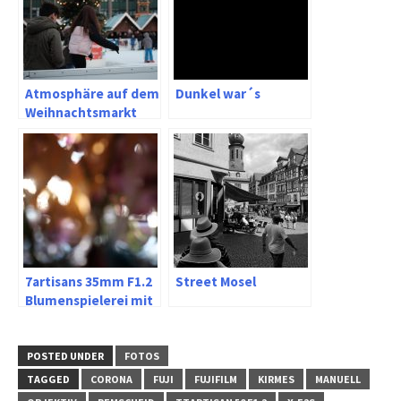
Atmosphäre auf dem
Dunkel war´s
Weihnachtsmarkt
und
Persönlichkeitsrechte
7artisans 35mm F1.2
Street Mosel
Blumenspielerei mit
Classic Chrome an
Fujifilm XT-20
POSTED UNDER
FOTOS
TAGGED
CORONA
FUJI
FUJIFILM
KIRMES
MANUELL