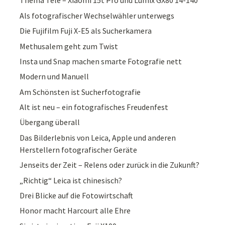
Thema Tele – Xiaomi 15t Pro und Lumix GX80 14-140
Als fotografischer Wechselwähler unterwegs
Die Fujifilm Fuji X-E5 als Sucherkamera
Methusalem geht zum Twist
Insta und Snap machen smarte Fotografie nett
Modern und Manuell
Am Schönsten ist Sucherfotografie
Alt ist neu – ein fotografisches Freudenfest
Übergang überall
Das Bilderlebnis von Leica, Apple und anderen
Herstellern fotografischer Geräte
Jenseits der Zeit – Relens oder zurück in die Zukunft?
„Richtig“ Leica ist chinesisch?
Drei Blicke auf die Fotowirtschaft
Honor macht Harcourt alle Ehre