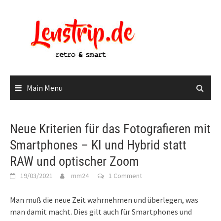
Skip
to
content
Main Menu
Neue Kriterien für das Fotografieren mit
Smartphones – KI und Hybrid statt
RAW und optischer Zoom
19/03/2021
mm24
1 Comment
Man muß die neue Zeit wahrnehmen und überlegen, was
man damit macht. Dies gilt auch für Smartphones und