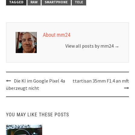
TAGGED
RAW
SMARTPHONE
TELE
About mm24
View all posts by mm24
→
Post
Die KI im Google Pixel 4a
ttartisan 35mm F1.4 an mft
navigation
überzeugt nicht
YOU MAY LIKE THESE POSTS