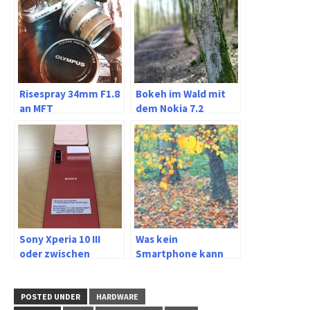
Risespray 34mm F1.8
Bokeh im Wald mit
an MFT
dem Nokia 7.2
Sony Xperia 10 III
Was kein
oder zwischen
Smartphone kann
immer besser und
immer schneller
POSTED UNDER
HARDWARE