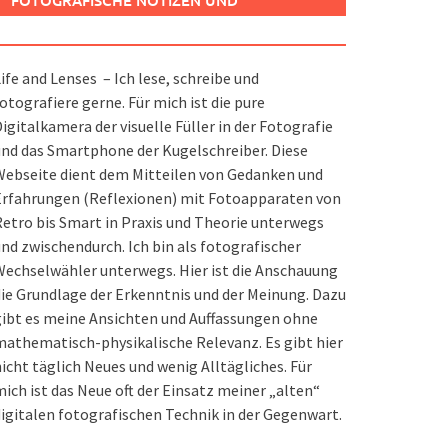
FOTOGRAFISCHE NOTIZEN UND
SPIELEREIEN
ife and Lenses – Ich lese, schreibe und
otografiere gerne. Für mich ist die pure
igitalkamera der visuelle Füller in der Fotografie
nd das Smartphone der Kugelschreiber. Diese
ebseite dient dem Mitteilen von Gedanken und
Erfahrungen (Reflexionen) mit Fotoapparaten von
etro bis Smart in Praxis und Theorie unterwegs
nd zwischendurch. Ich bin als fotografischer
echselwähler unterwegs. Hier ist die Anschauung
ie Grundlage der Erkenntnis und der Meinung. Dazu
ibt es meine Ansichten und Auffassungen ohne
athematisch-physikalische Relevanz. Es gibt hier
icht täglich Neues und wenig Alltägliches. Für
ich ist das Neue oft der Einsatz meiner „alten“
igitalen fotografischen Technik in der Gegenwart.