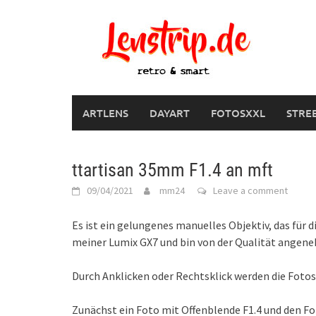
Skip
to
content
ARTLENS
DAYART
FOTOSXXL
STRE
ttartisan 35mm F1.4 an mft
09/04/2021
mm24
Leave a comment
Es ist ein gelungenes manuelles Objektiv, das für
meiner Lumix GX7 und bin von der Qualität angen
Durch Anklicken oder Rechtsklick werden die Fotos
Zunächst ein Foto mit Offenblende F1.4 und den Fok