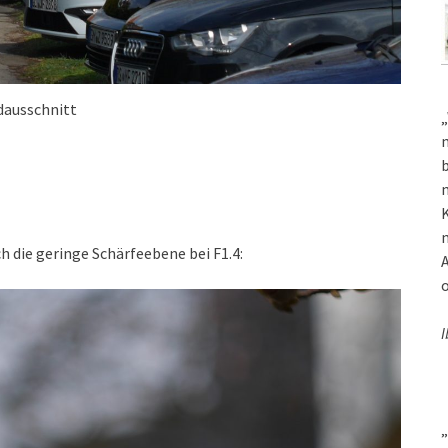
dausschnitt
„
m
b
m
K
m
h die geringe Schärfeebene bei F1.4:
A
o
I
„