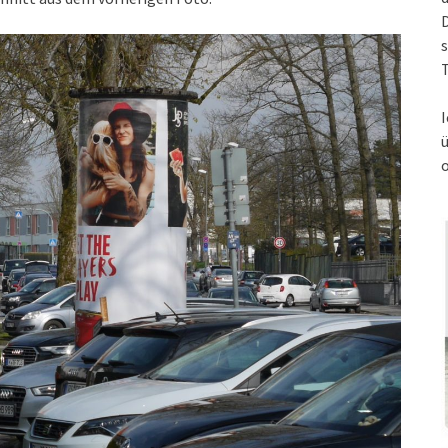
s
T
I