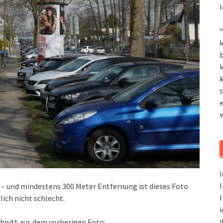
I
“
k
k
k
s
I
I
– und mindestens 300 Meter Entfernung ist dieses Foto
I
ich nicht schlecht.
i
d
hnitt aus dem vorherigen Foto: