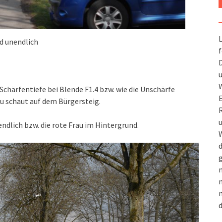
L
nd unendlich
f
D
u
W
chärfentiefe bei Blende F1.4 bzw. wie die Unschärfe
 schaut auf dem Bürgersteig.
R
u
ndlich bzw. die rote Frau im Hintergrund.
W
d
g
m
n
m
d