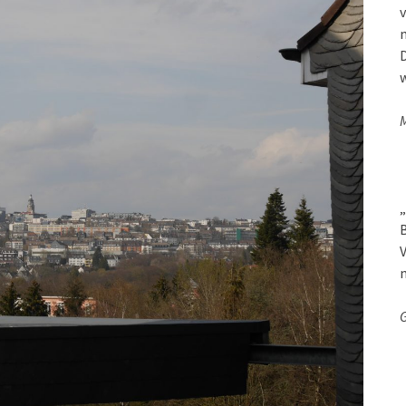
v
D
w
M
„
B
V
G