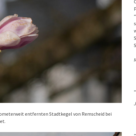
O
P
“
s
w
S
S
„
J
ilometerweit entfernten Stadtkegel von Remscheid bei
et.
„