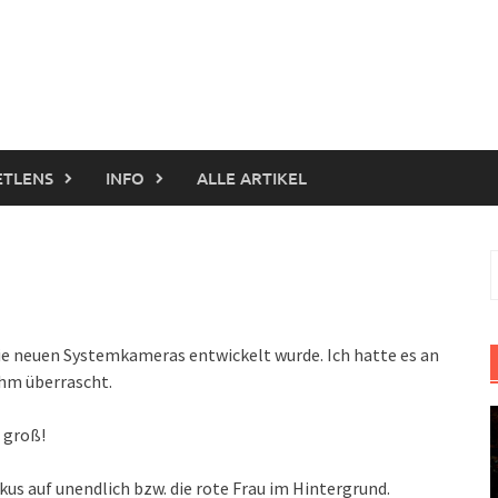
ETLENS
INFO
ALLE ARTIKEL
S
n
 die neuen Systemkameras entwickelt wurde. Ich hatte es an
ehm überrascht.
 groß!
us auf unendlich bzw. die rote Frau im Hintergrund.