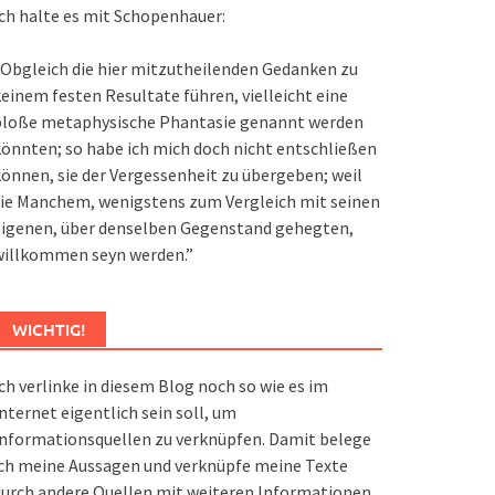
ch halte es mit Schopenhauer:
Obgleich die hier mitzutheilenden Gedanken zu
einem festen Resultate führen, vielleicht eine
bloße metaphysische Phantasie genannt werden
önnten; so habe ich mich doch nicht entschließen
önnen, sie der Vergessenheit zu übergeben; weil
ie Manchem, wenigstens zum Vergleich mit seinen
eigenen, über denselben Gegenstand gehegten,
willkommen seyn werden.”
WICHTIG!
ch verlinke in diesem Blog noch so wie es im
nternet eigentlich sein soll, um
nformationsquellen zu verknüpfen. Damit belege
ch meine Aussagen und verknüpfe meine Texte
urch andere Quellen mit weiteren Informationen.