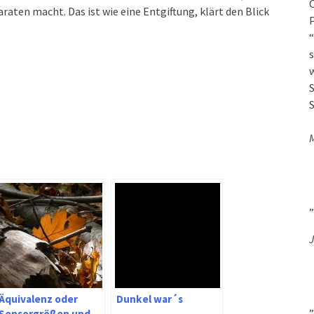
O
ten macht. Das ist wie eine Entgiftung, klärt den Blick
P
“
s
w
S
S
„
J
Äquivalenz oder
Dunkel war´s
„
Sensorgrößen und