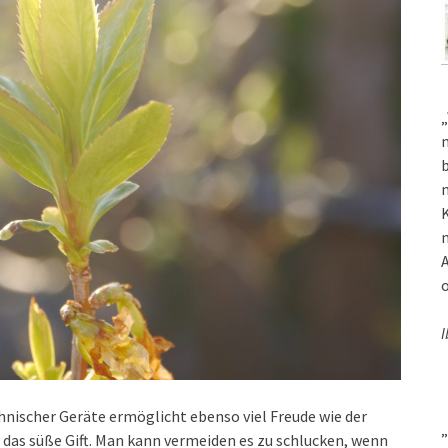
„
m
b
m
K
m
A
o
I
nischer Geräte ermöglicht ebenso viel Freude wie der
„
das süße Gift. Man kann vermeiden es zu schlucken, wenn