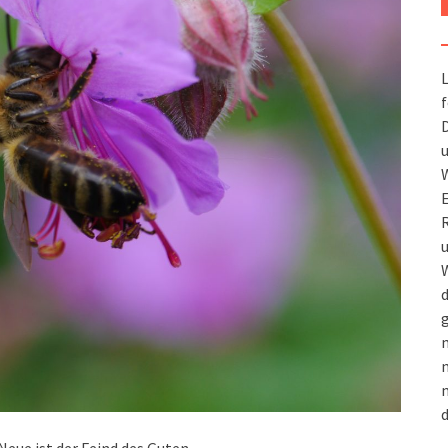
L
f
D
u
W
R
u
W
d
g
m
n
m
d
 Neue ist der Feind des Guten.