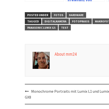
Sensorgrößen im
Smartphone
POSTED UNDER
FOTOS
HARDWARE
TAGGED
DIGITALKAMERA
FOTOPRAXIS
MAKROFO
PANASONIC LUMIX G5
TEST
About mm24
Post
Monochrome Portraits mit Lumix L1 und Lumi
navigation
GX8