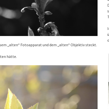
s
T
I
iesem „alten“ Fotoapparat und dem „alten“ Objektiv steckt.
eten hätte.