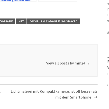
v
Bildqualität
zwischen
D
Digitalkamera und
Smartphone
w
TOGRAFIE
MFT
OLYMPUS M.12-50MM F3.5-6.3 MACRO
M
„
B
View all posts by mm24
→
V
G
x
Lichtmalerei mit Kompaktkameras ist oft besser als
mit dem Smartphone