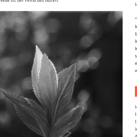
I
“
k
k
k
s
I
I
I
i
d