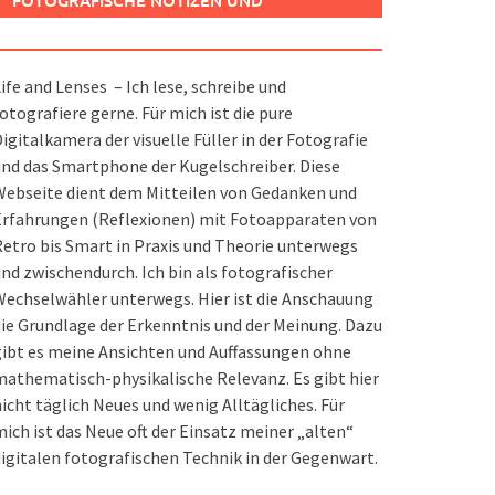
FOTOGRAFISCHE NOTIZEN UND
SPIELEREIEN
ife and Lenses – Ich lese, schreibe und
otografiere gerne. Für mich ist die pure
igitalkamera der visuelle Füller in der Fotografie
nd das Smartphone der Kugelschreiber. Diese
ebseite dient dem Mitteilen von Gedanken und
Erfahrungen (Reflexionen) mit Fotoapparaten von
etro bis Smart in Praxis und Theorie unterwegs
nd zwischendurch. Ich bin als fotografischer
echselwähler unterwegs. Hier ist die Anschauung
ie Grundlage der Erkenntnis und der Meinung. Dazu
ibt es meine Ansichten und Auffassungen ohne
athematisch-physikalische Relevanz. Es gibt hier
icht täglich Neues und wenig Alltägliches. Für
ich ist das Neue oft der Einsatz meiner „alten“
igitalen fotografischen Technik in der Gegenwart.