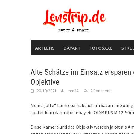
Skip
to
content
ARTLENS
DAYART
FOTOSXXL
STRE
Alte Schätze im Einsatz ersparen
Objektive
20/10/2021
mm24
2 Comments
Meine „alte“ Lumix G5 habe ich im Saturn in Soling
später kam dann über ebay ein OLYMPUS M.12-50mm
Diese Kamera und das Objektiv werden ja oft als Am