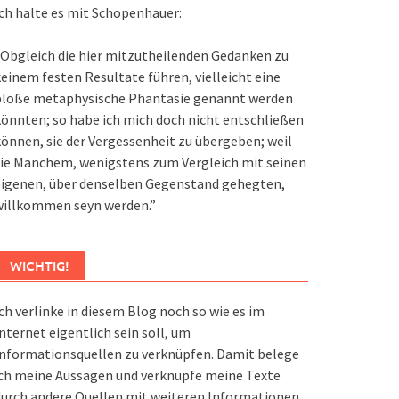
ch halte es mit Schopenhauer:
Obgleich die hier mitzutheilenden Gedanken zu
einem festen Resultate führen, vielleicht eine
bloße metaphysische Phantasie genannt werden
önnten; so habe ich mich doch nicht entschließen
önnen, sie der Vergessenheit zu übergeben; weil
ie Manchem, wenigstens zum Vergleich mit seinen
eigenen, über denselben Gegenstand gehegten,
willkommen seyn werden.”
WICHTIG!
ch verlinke in diesem Blog noch so wie es im
nternet eigentlich sein soll, um
nformationsquellen zu verknüpfen. Damit belege
ch meine Aussagen und verknüpfe meine Texte
urch andere Quellen mit weiteren Informationen.