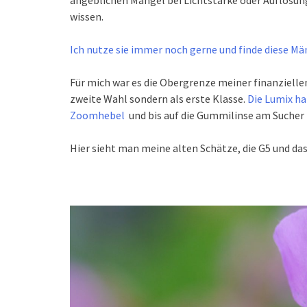
angeblichen Mängel bei Lichtstärke oder Auflösun
wissen.
Ich nutze sie immer noch gerne und finde diese Män
Für mich war es die Obergrenze meiner finanziellen
zweite Wahl sondern als erste Klasse.
Die Lumix ha
Zoomhebel
und bis auf die Gummilinse am Sucher i
Hier sieht man meine alten Schätze, die G5 und das