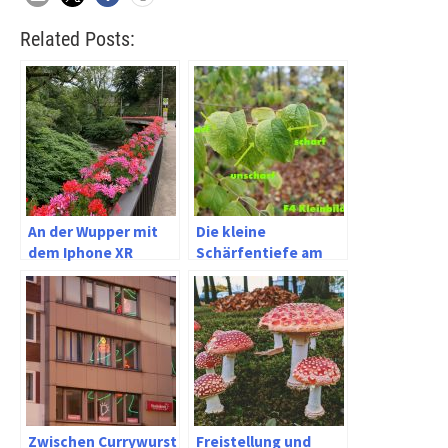
Related Posts:
An der Wupper mit
Die kleine
dem Iphone XR
Schärfentiefe am
Kleinbild oder zu viel
Vollformat
Zwischen Currywurst
Freistellung und