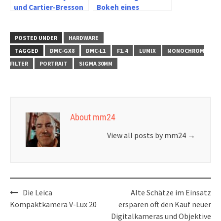
und Cartier-Bresson
Bokeh eines
in Bochum mit Lumix
Fliegenpilzes im
und Sigma
Porträtmodus des
Google Pixel 4a
POSTED UNDER
HARDWARE
TAGGED
DMC-GX8
DMC-L1
F1.4
LUMIX
MONOCHROM
FILTER
PORTRAIT
SIGMA 30MM
About mm24
View all posts by mm24
→
Post
Die Leica
Alte Schätze im Einsatz
navigation
Kompaktkamera V-Lux 20
ersparen oft den Kauf neuer
Digitalkameras und Objektive