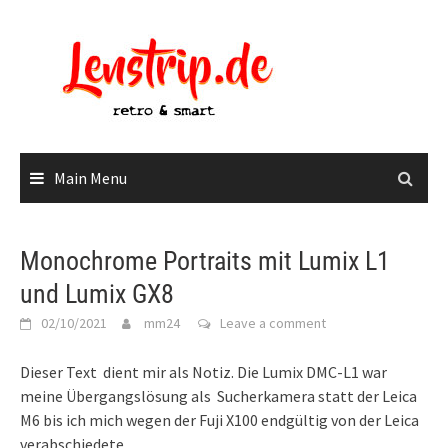
Skip
to
content
Main Menu
Monochrome Portraits mit Lumix L1
und Lumix GX8
02/10/2021
mm24
Leave a comment
Dieser Text dient mir als Notiz. Die Lumix DMC-L1 war
meine Übergangslösung als Sucherkamera statt der Leica
M6 bis ich mich wegen der Fuji X100 endgültig von der Leica
verabschiedete.