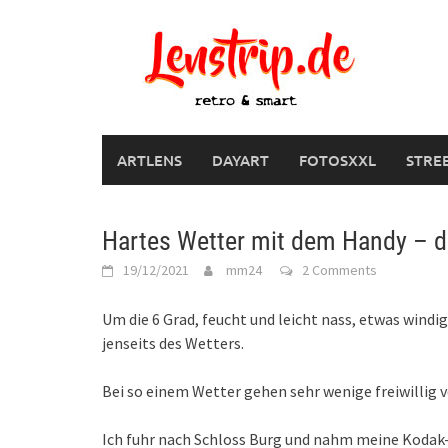
Skip
to
content
ARTLENS
DAYART
FOTOSXXL
STRE
Hartes Wetter mit dem Handy – d
19/12/2021
mm24
2 Comments
Um die 6 Grad, feucht und leicht nass, etwas windig
jenseits des Wetters.
Bei so einem Wetter gehen sehr wenige freiwillig vo
Ich fuhr nach Schloss Burg und nahm meine Koda