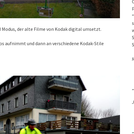
O
P
“
s
 Modus, der alte Filme von Kodak digital umsetzt.
w
S
tos aufnimmt und dann an verschiedene Kodak-Stile
S
„
J
„