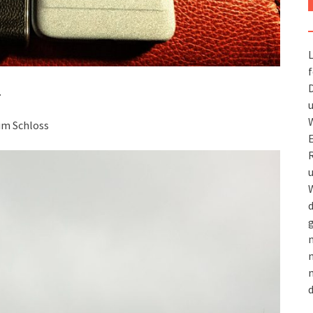
L
f
D
.
u
W
um Schloss
R
u
W
d
g
m
n
m
d