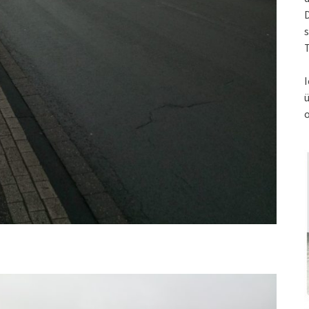
s
T
I