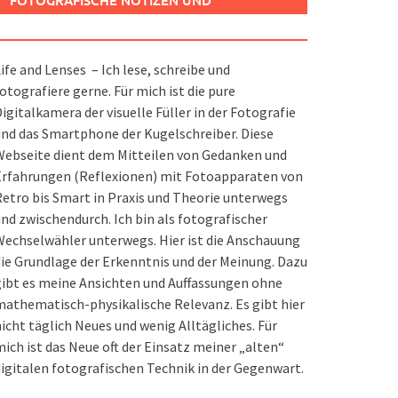
FOTOGRAFISCHE NOTIZEN UND
SPIELEREIEN
ife and Lenses – Ich lese, schreibe und
otografiere gerne. Für mich ist die pure
igitalkamera der visuelle Füller in der Fotografie
nd das Smartphone der Kugelschreiber. Diese
ebseite dient dem Mitteilen von Gedanken und
Erfahrungen (Reflexionen) mit Fotoapparaten von
etro bis Smart in Praxis und Theorie unterwegs
nd zwischendurch. Ich bin als fotografischer
echselwähler unterwegs. Hier ist die Anschauung
ie Grundlage der Erkenntnis und der Meinung. Dazu
ibt es meine Ansichten und Auffassungen ohne
athematisch-physikalische Relevanz. Es gibt hier
icht täglich Neues und wenig Alltägliches. Für
ich ist das Neue oft der Einsatz meiner „alten“
igitalen fotografischen Technik in der Gegenwart.