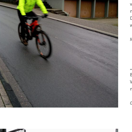
v
D
w
M
„
B
V
G