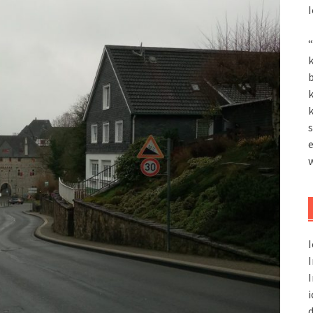
I
“
k
k
k
s
I
I
I
i
d