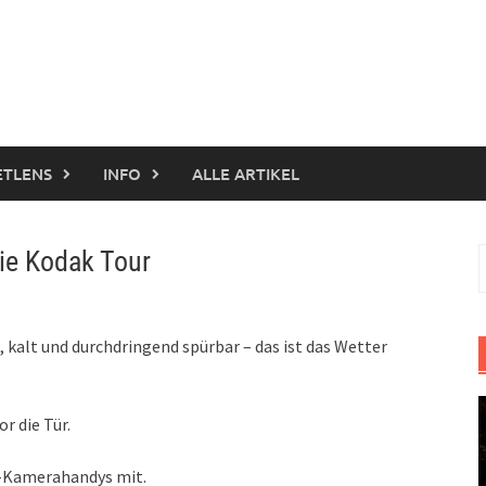
ETLENS
INFO
ALLE ARTIKEL
ie Kodak Tour
S
n
, kalt und durchdringend spürbar – das ist das Wetter
r die Tür.
k-Kamerahandys mit.