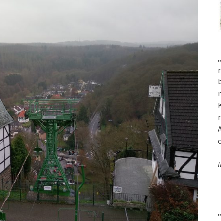
„
m
b
m
K
m
A
o
I
„