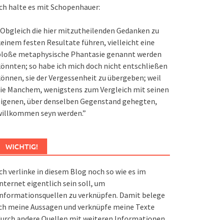
ch halte es mit Schopenhauer:
Obgleich die hier mitzutheilenden Gedanken zu
einem festen Resultate führen, vielleicht eine
bloße metaphysische Phantasie genannt werden
önnten; so habe ich mich doch nicht entschließen
önnen, sie der Vergessenheit zu übergeben; weil
ie Manchem, wenigstens zum Vergleich mit seinen
eigenen, über denselben Gegenstand gehegten,
willkommen seyn werden.”
WICHTIG!
ch verlinke in diesem Blog noch so wie es im
nternet eigentlich sein soll, um
nformationsquellen zu verknüpfen. Damit belege
ch meine Aussagen und verknüpfe meine Texte
urch andere Quellen mit weiteren Informationen.