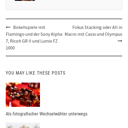
Post
Bokehspiele mit
Fokus Stacking oder All in
navigation
Flamingo und der Sony Alpha
Macro mit Casio und Olympus
7, Ricoh GR II und Lumix FZ
1000
YOU MAY LIKE THESE POSTS
Als fotografischer Wechselwähler unterwegs