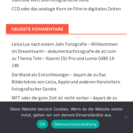
CCD oder das analoge Korn im Film in digitalen Zeiten
NEUESTE KOMMENTARE
Leica Lux nach einem Jahr Fotografie – Willkommen
im Dreamteam! – dokumentarfotografie.de at/com
zu
Thema Tele – Xiaomi 15t Pro und Lumix GX80 14-
140
Die Wand als Entschleuniger – dayart.de
zu
Das
Bilderlebnis von Leica, Apple und anderen Herstellern
fotografischer Geräte
MFT oder die gute Zeit ist nicht vorbei – dayart.de
zu
MFT oder mittendrin statt schon vorbei
Diese Website benutzt Cookies. Wenn du die Website weiter
Xiaomi 15t Pro und Lumix GX80 14-140 – lenstrip.de
nutzt, gehen wir von deinem Einverständnis aus.
retro & smart
zu
Fastshot und Fastfood oder
OK
Datenschutzerklärung
Streetfotografie in neuen Zeiten