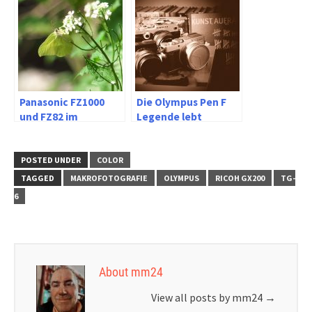
1000
Panasonic FZ1000
Die Olympus Pen F
und FZ82 im
Legende lebt
Vergleich
POSTED UNDER
COLOR
TAGGED
MAKROFOTOGRAFIE
OLYMPUS
RICOH GX200
TG-
6
About mm24
View all posts by mm24
→