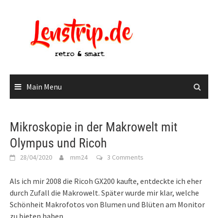
Skip
to
content
Main Menu
Mikroskopie in der Makrowelt mit
Olympus und Ricoh
28/04/2020
mm24
3 Comments
Als ich mir 2008 die Ricoh GX200 kaufte, entdeckte ich eher
durch Zufall die Makrowelt. Später wurde mir klar, welche
Schönheit Makrofotos von Blumen und Blüten am Monitor
zu bieten haben.