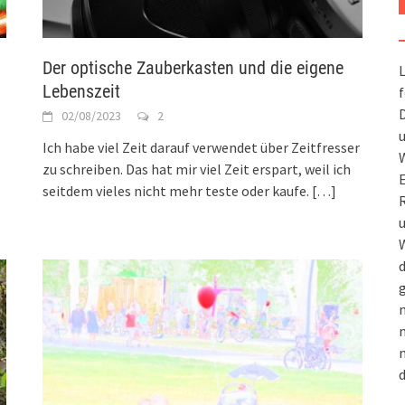
Der optische Zauberkasten und die eigene
L
Lebenszeit
f
D
02/08/2023
2
u
Ich habe viel Zeit darauf verwendet über Zeitfresser
W
zu schreiben. Das hat mir viel Zeit erspart, weil ich
seitdem vieles nicht mehr teste oder kaufe.
[…]
R
u
W
d
g
m
n
m
d