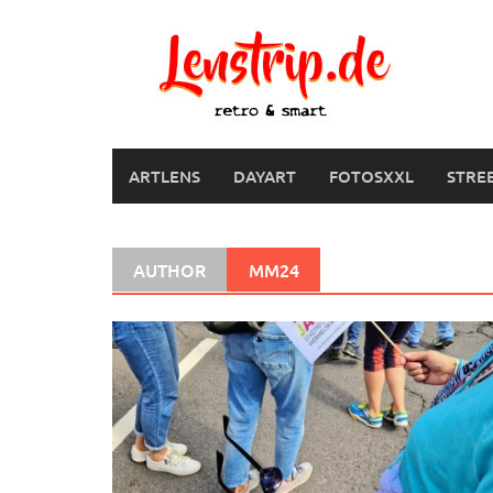
Skip
to
content
ARTLENS
DAYART
FOTOSXXL
STRE
AUTHOR
MM24