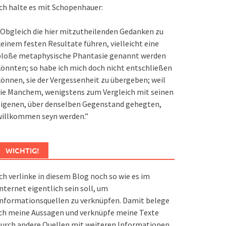
ch halte es mit Schopenhauer:
Obgleich die hier mitzutheilenden Gedanken zu
einem festen Resultate führen, vielleicht eine
bloße metaphysische Phantasie genannt werden
önnten; so habe ich mich doch nicht entschließen
önnen, sie der Vergessenheit zu übergeben; weil
ie Manchem, wenigstens zum Vergleich mit seinen
eigenen, über denselben Gegenstand gehegten,
willkommen seyn werden.”
WICHTIG!
ch verlinke in diesem Blog noch so wie es im
nternet eigentlich sein soll, um
nformationsquellen zu verknüpfen. Damit belege
ch meine Aussagen und verknüpfe meine Texte
urch andere Quellen mit weiteren Informationen.