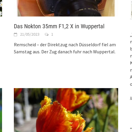
Das Nokton 35mm F1,2 X in Wuppertal
21/05/2023
1
„
m
Remscheid – der Direktzug nach Düsseldorf fiel am
b
Samstag aus. Der Zug danach fuhr nach Wuppertal.
m
K
m
A
o
I
„