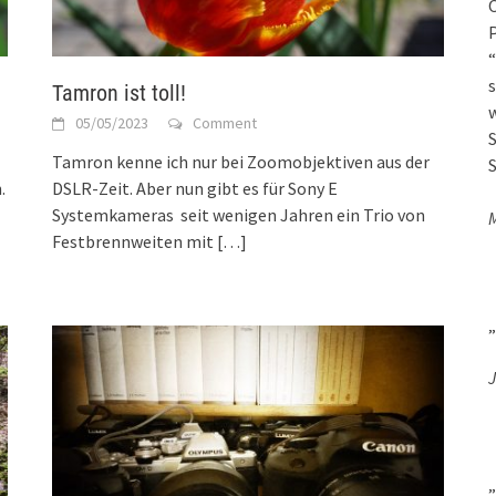
O
P
“
s
Tamron ist toll!
w
05/05/2023
Comment
S
Tamron kenne ich nur bei Zoomobjektiven aus der
S
.
DSLR-Zeit. Aber nun gibt es für Sony E
Systemkameras seit wenigen Jahren ein Trio von
Festbrennweiten mit
[…]
„
J
„