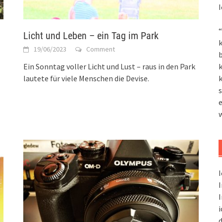
I
“
Licht und Leben – ein Tag im Park
k
19/06/2023
Comment
Ein Sonntag voller Licht und Lust – raus in den Park
k
lautete für viele Menschen die Devise.
k
s
I
I
I
i
d