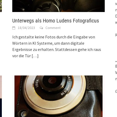
v
D
Unterwegs als Homo Ludens Fotograficus
w
18/04/2023
Comment
M
Ich gestalte keine Fotos durch die Eingabe von
Wörtern in KI Systeme, um dann digitale
Ergebnisse zu erhalten. Stattdessen gehe ich raus
vor die Tür
[…]
„
B
V
G