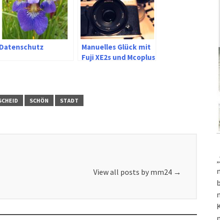
Datenschutz
Manuelles Glück mit
Fuji XE2s und Mcoplus
35mm F1.6
SCHEID
SCHÖN
STADT
„
m
View all posts by mm24
→
b
m
K
m