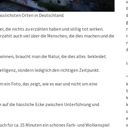
u
W
sslichsten Orten in Deutschland.
d
g
, die nichts zu erzählen haben und völlig tot wirken.
m
rzählt auch viel über die Menschen, die dies machen und die
n
m
d
nnen, braucht man die Natur, die dies alles bekleidet.
I
lligenz, sondern lediglich den richtigen Zeitpunkt.
“
m ein Foto, das zeigt, wie es war und nicht um eine
k
k
e auf die hässliche Ecke zwischen Unterführung und
k
s
ch für ca. 15 Minuten ein schönes Farb- und Wolkenspiel