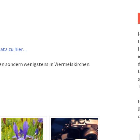
I
I
I
atz zu hier…
i
d
en sondern wenigstens in Wermelskirchen.
s
T
I