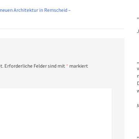
 neuen Architektur in Remscheid –
„
J
„
t.
Erforderliche Felder sind mit
*
markiert
v
D
w
M
„