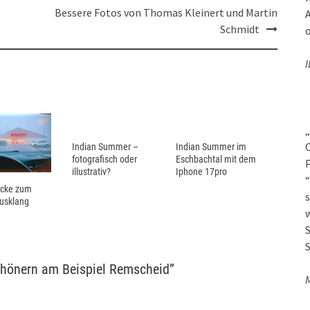
Bessere Fotos von Thomas Kleinert und Martin
A
Schmidt
o
I
„
O
Indian Summer –
Indian Summer im
fotografisch oder
Eschbachtal mit dem
P
illustrativ?
Iphone 17pro
“
icke zum
s
usklang
w
S
S
schönern am Beispiel Remscheid
”