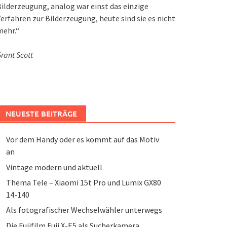
ilderzeugung, analog war einst das einzige
erfahren zur Bilderzeugung, heute sind sie es nicht
mehr.“
rant Scott
NEUESTE BEITRÄGE
Vor dem Handy oder es kommt auf das Motiv
an
Vintage modern und aktuell
Thema Tele – Xiaomi 15t Pro und Lumix GX80
14-140
Als fotografischer Wechselwähler unterwegs
Die Fujifilm Fuji X-E5 als Sucherkamera