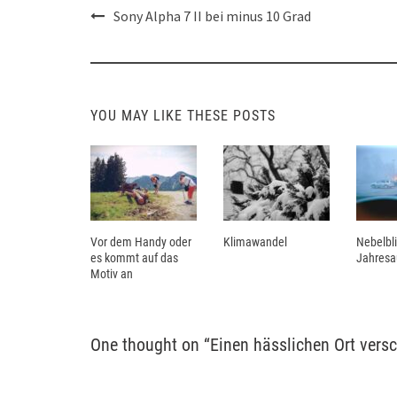
Post
Sony Alpha 7 II bei minus 10 Grad
navigation
YOU MAY LIKE THESE POSTS
Vor dem Handy oder
Klimawandel
Nebelbl
es kommt auf das
Jahresa
Motiv an
One thought on “
Einen hässlichen Ort ver