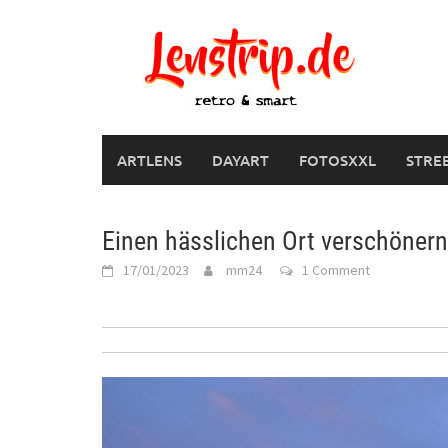
Skip
to
content
ARTLENS
DAYART
FOTOSXXL
STRE
Einen hässlichen Ort verschöner
17/01/2023
mm24
1 Comment