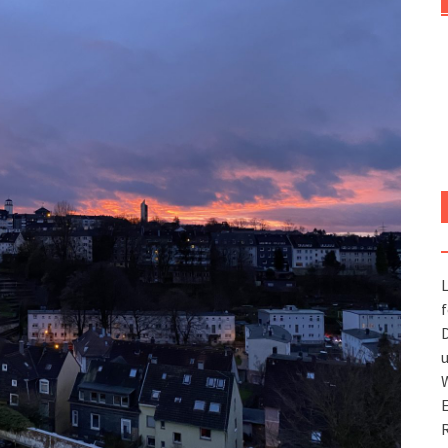
L
f
D
u
W
R