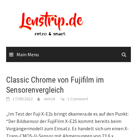
Skip
to
content
Main Menu
Classic Chrome von Fujifilm im
Sensorenvergleich
17/09/2022
mm24
1 Comment
„Im Test der Fuji X-E2s bringt dkamera.de es auf den Punkt:
“Der Bildsensor der FujiFilm X-E2S kommt bereits beim
Vorgängermodell zum Einsatz. Es handelt sich um einen X-
Trans-CMOS-II-Sensor mit Abmessungen von 23,6 x