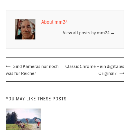
About mm24
View all posts by mm24
→
Post
Sind Kameras nur noch
Classic Chrome – ein digitales
navigation
was für Reiche?
Original?
YOU MAY LIKE THESE POSTS