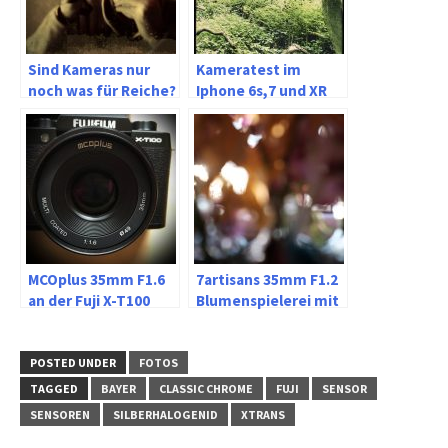
Sind Kameras nur
Kameratest im
noch was für Reiche?
Iphone 6s,7 und XR
MCOplus 35mm F1.6
7artisans 35mm F1.2
an der Fuji X-T100
Blumenspielerei mit
Classic Chrome an
Fujifilm XT-20
POSTED UNDER
FOTOS
TAGGED
BAYER
CLASSIC CHROME
FUJI
SENSOR
SENSOREN
SILBERHALOGENID
XTRANS