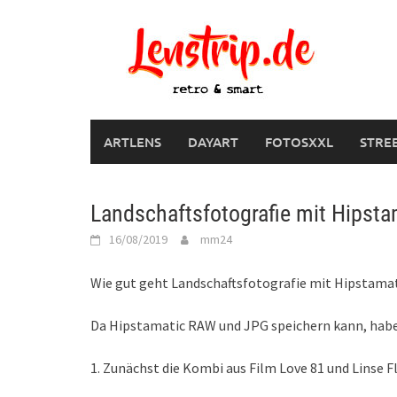
Skip
to
content
ARTLENS
DAYART
FOTOSXXL
STRE
Landschaftsfotografie mit Hipsta
16/08/2019
mm24
Wie gut geht Landschaftsfotografie mit Hipstama
Da Hipstamatic RAW und JPG speichern kann, habe 
1. Zunächst die Kombi aus Film Love 81 und Linse F