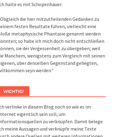
ch halte es mit Schopenhauer:
Obgleich die hier mitzutheilenden Gedanken zu
einem festen Resultate führen, vielleicht eine
bloße metaphysische Phantasie genannt werden
önnten; so habe ich mich doch nicht entschließen
önnen, sie der Vergessenheit zu übergeben; weil
ie Manchem, wenigstens zum Vergleich mit seinen
eigenen, über denselben Gegenstand gehegten,
willkommen seyn werden.”
WICHTIG!
ch verlinke in diesem Blog noch so wie es im
nternet eigentlich sein soll, um
nformationsquellen zu verknüpfen. Damit belege
ch meine Aussagen und verknüpfe meine Texte
urch andere Quellen mit weiteren Informationen.