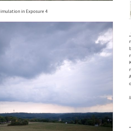
Simulation in Exposure 4
„
m
b
m
K
m
A
o
I
„