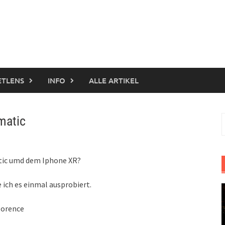
ETLENS
INFO
ALLE ARTIKEL
matic
S
n
tic umd dem Iphone XR?
ich es einmal ausprobiert.
lorence