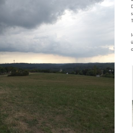
s
T
I