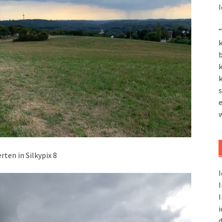
I
“
k
k
k
s
ten in Silkypix 8
I
I
I
i
d