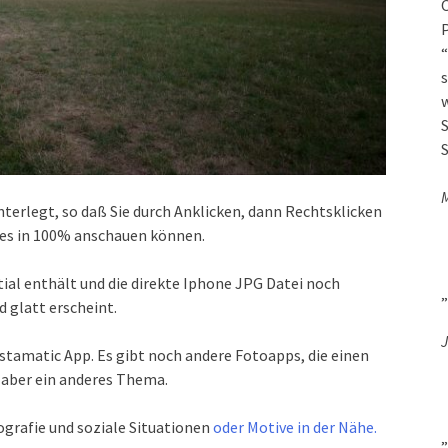
O
P
“
s
w
S
S
hinterlegt, so daß Sie durch Anklicken, dann Rechtsklicken
ies in 100% anschauen können.
tial enthält und die direkte Iphone JPG Datei noch
„
d glatt erscheint.
J
pstamatic App. Es gibt noch andere Fotoapps, die einen
 aber ein anderes Thema.
ografie und soziale Situationen
oder Motive in der Nähe.
„