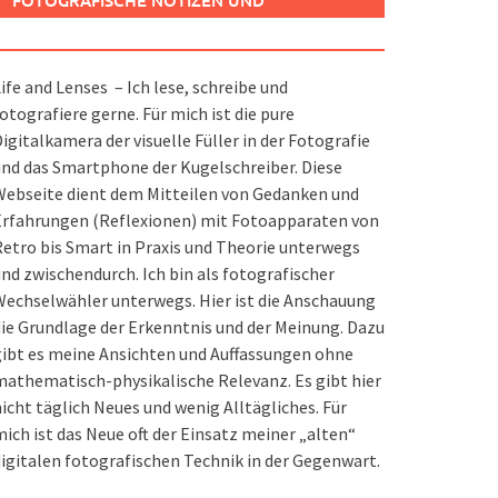
FOTOGRAFISCHE NOTIZEN UND
SPIELEREIEN
ife and Lenses – Ich lese, schreibe und
otografiere gerne. Für mich ist die pure
igitalkamera der visuelle Füller in der Fotografie
nd das Smartphone der Kugelschreiber. Diese
ebseite dient dem Mitteilen von Gedanken und
Erfahrungen (Reflexionen) mit Fotoapparaten von
etro bis Smart in Praxis und Theorie unterwegs
nd zwischendurch. Ich bin als fotografischer
echselwähler unterwegs. Hier ist die Anschauung
ie Grundlage der Erkenntnis und der Meinung. Dazu
ibt es meine Ansichten und Auffassungen ohne
athematisch-physikalische Relevanz. Es gibt hier
icht täglich Neues und wenig Alltägliches. Für
ich ist das Neue oft der Einsatz meiner „alten“
igitalen fotografischen Technik in der Gegenwart.