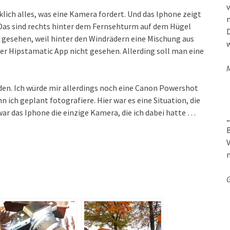
v
klich alles, was eine Kamera fordert. Und das Iphone zeigt
t. Das sind rechts hinter dem Fernsehturm auf dem Hügel
D
r gesehen, weil hinter den Windrädern eine Mischung aus
w
der Hipstamatic App nicht gesehen. Allerding soll man eine
M
den. Ich würde mir allerdings noch eine Canon Powershot
ich geplant fotografiere. Hier war es eine Situation, die
war das Iphone die einzige Kamera, die ich dabei hatte …
„
B
V
G