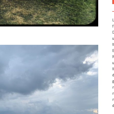
L
f
D
u
W
R
u
W
d
g
m
n
m
d