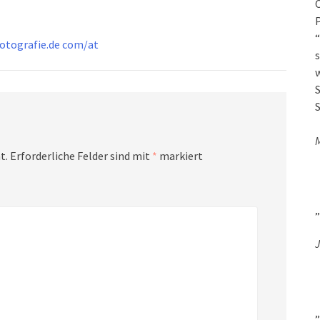
O
P
“
fotografie.de com/at
s
w
S
S
t.
Erforderliche Felder sind mit
*
markiert
„
J
„