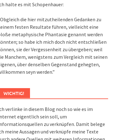
ch halte es mit Schopenhauer:
Obgleich die hier mitzutheilenden Gedanken zu
einem festen Resultate führen, vielleicht eine
bloße metaphysische Phantasie genannt werden
önnten; so habe ich mich doch nicht entschließen
önnen, sie der Vergessenheit zu übergeben; weil
ie Manchem, wenigstens zum Vergleich mit seinen
eigenen, über denselben Gegenstand gehegten,
willkommen seyn werden.”
WICHTIG!
ch verlinke in diesem Blog noch so wie es im
nternet eigentlich sein soll, um
nformationsquellen zu verknüpfen. Damit belege
ch meine Aussagen und verknüpfe meine Texte
urch andere Quellen mit weiteren Informationen.