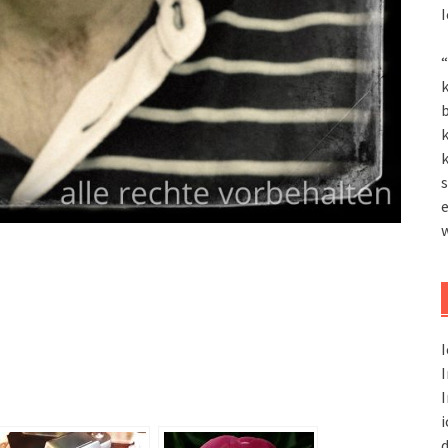
I
“
k
k
k
s
I
I
I
i
d