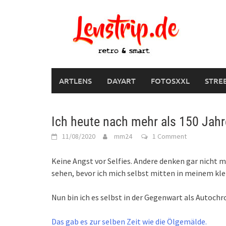
Skip
to
content
ARTLENS
DAYART
FOTOSXXL
STRE
Ich heute nach mehr als 150 Jah
11/08/2020
mm24
1 Comment
Keine Angst vor Selfies. Andere denken gar nicht 
sehen, bevor ich mich selbst mitten in meinem k
Nun bin ich es selbst in der Gegenwart als Autoch
Das gab es zur selben Zeit wie die Ölgemälde.