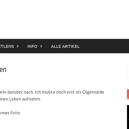
ETLENS
INFO
ALLE ARTIKEL
ren
S
n
mehr darüber nach. Ich mußte mich erst als Ölgemälde
leinen Leben aufnahm.
romes Foto.