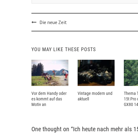
Post
Die neue Zeit
navigation
YOU MAY LIKE THESE POSTS
Vor dem Handy oder
Vintage modern und
Thema T
es kommt auf das
aktuell
15t Pro
Motiv an
GX80 14
One thought on “
Ich heute nach mehr als 1