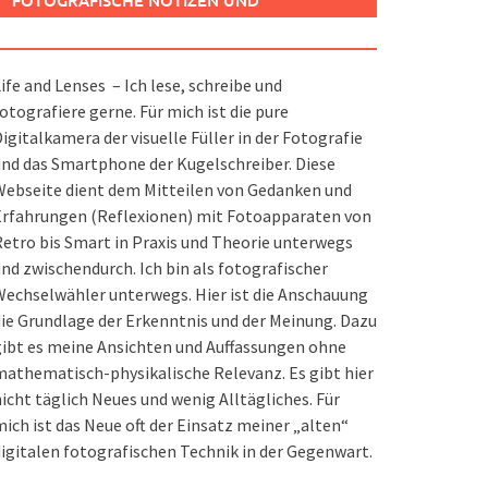
FOTOGRAFISCHE NOTIZEN UND
SPIELEREIEN
ife and Lenses – Ich lese, schreibe und
otografiere gerne. Für mich ist die pure
igitalkamera der visuelle Füller in der Fotografie
nd das Smartphone der Kugelschreiber. Diese
ebseite dient dem Mitteilen von Gedanken und
Erfahrungen (Reflexionen) mit Fotoapparaten von
etro bis Smart in Praxis und Theorie unterwegs
nd zwischendurch. Ich bin als fotografischer
echselwähler unterwegs. Hier ist die Anschauung
ie Grundlage der Erkenntnis und der Meinung. Dazu
ibt es meine Ansichten und Auffassungen ohne
athematisch-physikalische Relevanz. Es gibt hier
icht täglich Neues und wenig Alltägliches. Für
ich ist das Neue oft der Einsatz meiner „alten“
igitalen fotografischen Technik in der Gegenwart.