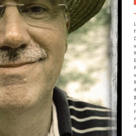
L
f
D
u
W
R
u
W
d
g
m
n
m
d