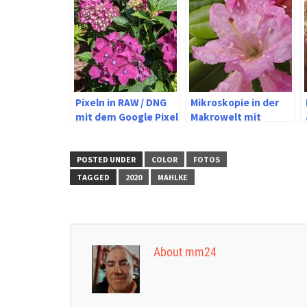
Pixeln in RAW / DNG
Mikroskopie in der
mit dem Google Pixel
Makrowelt mit
Olympus und Ricoh
POSTED UNDER
COLOR
FOTOS
TAGGED
2020
MAHLKE
About mm24