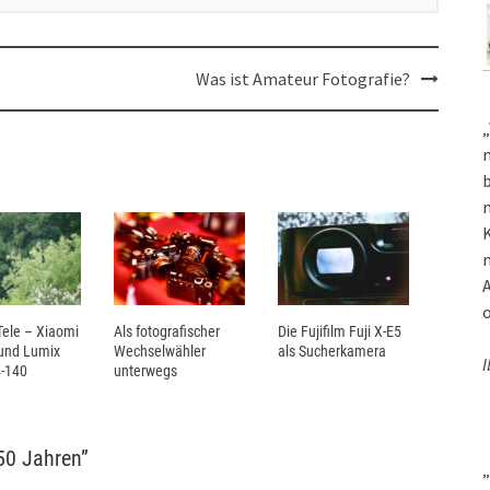
Was ist Amateur Fotografie?
„
m
b
m
K
m
A
o
ele – Xiaomi
Als fotografischer
Die Fujifilm Fuji X-E5
 und Lumix
Wechselwähler
als Sucherkamera
I
-140
unterwegs
50 Jahren
”
„