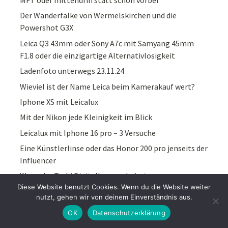
Der Wanderfalke von Wermelskirchen und die
Powershot G3X
Leica Q3 43mm oder Sony A7c mit Samyang 45mm
F1.8 oder die einzigartige Alternativlosigkeit
Ladenfoto unterwegs 23.11.24
Wieviel ist der Name Leica beim Kamerakauf wert?
Iphone XS mit Leicalux
Mit der Nikon jede Kleinigkeit im Blick
Leicalux mit Iphone 16 pro – 3 Versuche
Eine Künstlerlinse oder das Honor 200 pro jenseits der
Influencer
Wenn der Trabi Digitalkamera heisst …
Diese Website benutzt Cookies. Wenn du die Website weiter
Grosses Update bei Leicalux
nutzt, gehen wir von deinem Einverständnis aus.
Leicalux mit Summilux und Noctilux zwischen 28, 50
OK
Datenschutzerklärung
und 75mm